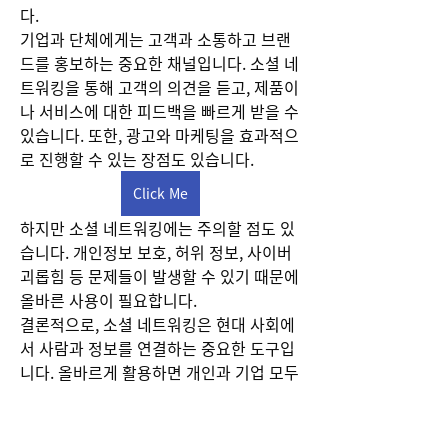
다.
기업과 단체에게는 고객과 소통하고 브랜
드를 홍보하는 중요한 채널입니다. 소셜 네
트워킹을 통해 고객의 의견을 듣고, 제품이
나 서비스에 대한 피드백을 빠르게 받을 수 
있습니다. 또한, 광고와 마케팅을 효과적으
로 진행할 수 있는 장점도 있습니다.
Click Me
하지만 소셜 네트워킹에는 주의할 점도 있
습니다. 개인정보 보호, 허위 정보, 사이버 
괴롭힘 등 문제들이 발생할 수 있기 때문에 
소개
올바른 사용이 필요합니다.
그룹에 오신 것을 환영합니다. 다른 회원과
결론적으로, 소셜 네트워킹은 현대 사회에
의 교류 및 업데이트 수신, 동영상 공유 등
서 사람과 정보를 연결하는 중요한 도구입
의 활동을 시작하세요.
니다. 올바르게 활용하면 개인과 기업 모두
에게 큰 혜택을 줄 수 있습니다.
명
0
Billy Wonka
팔로우
0
43