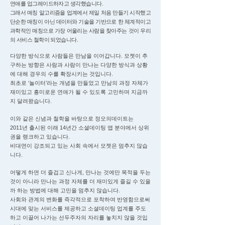
연애를 업그레이드하자고 생각했습니다.
그래서 매칭 알고리즘을 업계에서 제일 처음 만들기 시작했고
단순한 매칭이 아닌 데이터와 기술을 기반으로 한 체계적이고
과학적인 매칭으로 가장 어울리는 사람을 찾아주는 것이 우리
의 서비스 철학이 되었습니다.
다양한 방식으로 사람들은 만남을 이어갑니다. 모젯이 추
구하는 방향은 사람과 사람이 만나는 다양한 방식과 상황
에 대해 경우의 수를 확장시키는 것입니다.
최초로 ‘놀이터’라는 개념을 만들었고 만남의 과정 자체가
재미있고 흥미로운 연애가 될 수 있도록 고민하며 지금까
지 달려왔습니다.
이와 같은 신념과 철학을 바탕으로 정오의데이트는
2011년 출시된 이래 14년간 소셜데이팅 앱 분야에서 상위
권을 랭크하고 있습니다.
비대면이 강조되고 있는 사회 속에서 모젯은 멈추지 않습
니다.
어떻게 하면 더 즐겁고 신나게, 만나는 것에만 목적을 두는
것이 아니라 만나는 과정 자체를 더 재미있게 즐길 수 있을
까 하는 방법에 대해 고민을 멈추지 않습니다.
사회와 관계의 변화를 즉각적으로 포착하여 반영함으로써
시대에 맞는 서비스를 제공하고 소셜데이팅 업계를 주도
하고 이끌어 나가는 선두주자의 자리를 놓치지 않을 것입