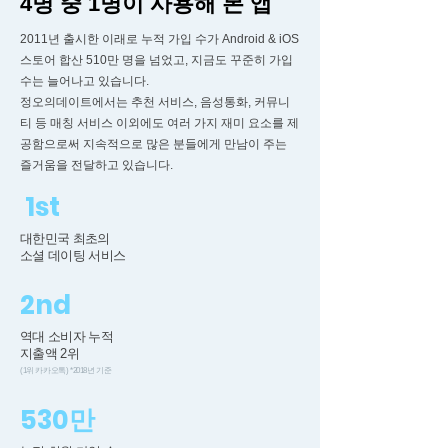
4명 중 1명이 사용해 본 앱
2011년 출시한 이래로 누적 가입 수가 Android & iOS
스토어 합산 510만 명을 넘었고, 지금도 꾸준히 가입
수는 늘어나고 있습니다.
정오의데이트에서는 추천 서비스, 음성통화, 커뮤니
티 등 매칭 서비스 이외에도 여러 가지 재미 요소를 제
공함으로써 지속적으로 많은 분들에게 만남이 주는
즐거움을 전달하고 있습니다.
1st
대한민국 최초의
​소셜 데이팅 서비스
​2nd
역대 소비자 누적
지출액 2위
(1위 카카오톡)
*2018
년 기준
​530만