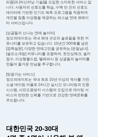
리즘]과 [머신러닝 기술]을 도입한 스마트한 서비스 입
니다. 사용자의 선호도를 학습, 수백 만 건의 선호도
데이터에 기반한 인기도 예측 프로그램을 적용하여
개인별 맞춤 이상형을 제공하는 퍼스널 연애 큐레이
터 서비스입니다.
[싱글들의 신나는 연애 놀이터]
정오의데이트는 국내 최대 규모의 솔로들을 위한 커
뮤니티를 보유하고 있습니다. 10년간 500회를 넘은
[깜짝설문], 다양한 연애고민을 공유하는 [은밀남녀],
[셀프소개팅] 커뮤니티를 포함하여, 첫인상체크, 셀카
점수, 이상형월드컵, 텔레파시 등 싱글들의 놀이터를
만들어 즐거운 만남을 추구합니다.
[믿음가는 서비스]
정오의데이트는 국내 최초 10년 이상의 역사를 가진
소셜 데이팅 어플로 24시간 실시간 모니터링과 인증
시스템, 사진도용방지 시스템의 도입으로 데이팅 서
비스의 탄탄한 신뢰를 기반으로 건강한 연애문화를
주도합니다.
대한민국 20-30대