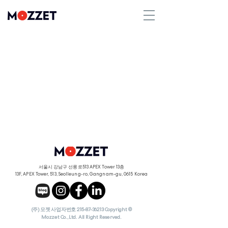
서울시 강남구 선릉로513 APEX Tower 13층
13F, APEX Tower, 513, Seolleung-ro, Gangnam-gu, 0615 Korea
(주) 모젯 사업자번호
215-87-36213
Copyright ©
Mozzet Co.,Ltd. All Right Reserved.